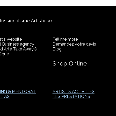
fessionalisme Artistique.
st's website
Tell me more
N Business agency
Demandez votre devis
nd Arte Take Away®
Blog
hèque
Shop Online
ING & MENTORAT
ARTIST'S ACTIVITIES
LTAS
LES PRESTATIONS