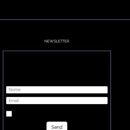
NEWSLETTER
Introduza o seu email e receba
informações sobre novos produtos e
promoções exclusivas
Li e aceito a política de privacidade deste site e
concordo em receber notícias artísticas de Brigitte
Morillon
Send