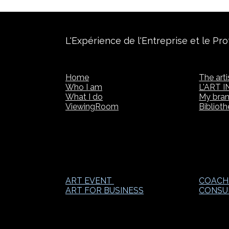
L'Expérience de l'Entreprise et le Pro
Home
The arti
Who I am
L'ART I
What I do
My bra
ViewingRoom
Bibliot
ART EVENT
COACH
ART FOR BUSINESS
CONSU