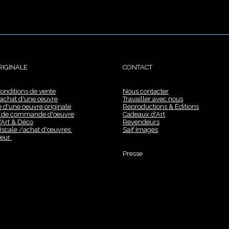
IGINALE
CONTACT
onditions de vente
Nous contacter
l'achat d'une œuvre
Travailler avec nous
'une oeuvre originale
Reproductions & Éditions
e de commande d'oeuvre
Cadeaux d'Art
'Art & Déco
Revendeurs
fiscale /achat d'œuvres
Saif Images
teur
Presse